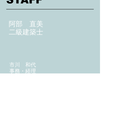
阿部 直美
​二級建築士
市川 和代
​事務・経理
三浦 智子
​一級建築士