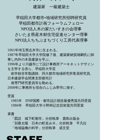
建築家 一級建築士
早稲田大学都市•地域研究所招聘研究員
早稲田都市計画フォーラムフェロー
NPO法人木の家だいすきの会理事
さいたま県産木材住宅促進センター理事
NPO法人ちちぶまちづくり工房代表理事
1961年埼玉県志木市に生まれる。
1987年早稲田大学大学院修了後、建築家納賀雄嗣氏に師
事し内外の木造建築を学ぶ。
1996年より川越市にて設計事務所アーキネットデザイン
を主宰する傍ら、早稲田大学芸
術学校非常勤講師、同大都市地域研究所客員研究員、
日本建築学会関東支部都市計
画専門研究委員等を勤める。
2008年に事務所を現在のふじみ野市に移す。
受賞
1985年 IFHP国際・都市設計競技最優秀賞共同受賞
1986年 早稲田大学小野梓記念芸術賞共同受賞
著書
「図説 城下町都市」分担執筆 鹿島出版会
「別冊太陽 日本の町並みⅢ」分担執筆 平凡社
「地域協働の科学」分担執筆 成文堂
STAFF